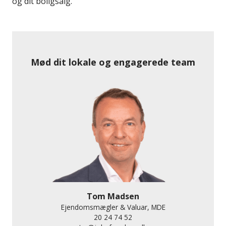
og dit boligsalg.
Mød dit lokale og engagerede team
Tom Madsen
Ejendomsmægler & Valuar, MDE
20 24 74 52