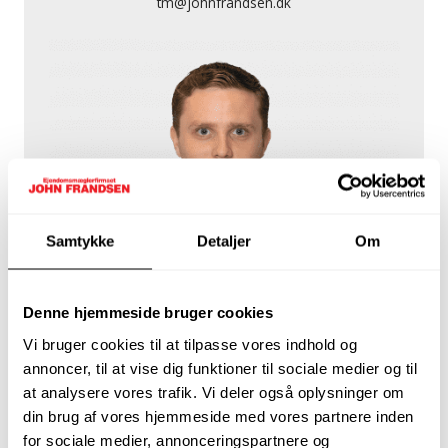
tm@johnfrandsen.dk
Samtykke
Detaljer
Om
Mathias Thorsø Boel
Ejendomsmægler, MDE
60 47 20 60
Denne hjemmeside bruger cookies
mtp@johnfrandsen.dk
Vi bruger cookies til at tilpasse vores indhold og
annoncer, til at vise dig funktioner til sociale medier og til
at analysere vores trafik. Vi deler også oplysninger om
din brug af vores hjemmeside med vores partnere inden
for sociale medier, annonceringspartnere og