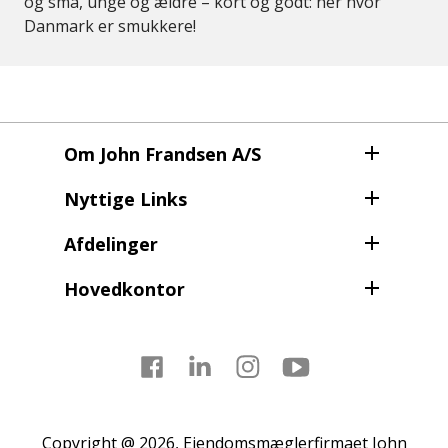
og små, unge og ældre – kort og godt: her hvor
Danmark er smukkere!
Om John Frandsen A/S
Nyttige Links
Afdelinger
Hovedkontor
Facebook
LinkedIn
Instagram
Youtube
Copyright @ 2026, Ejendomsmæglerfirmaet John