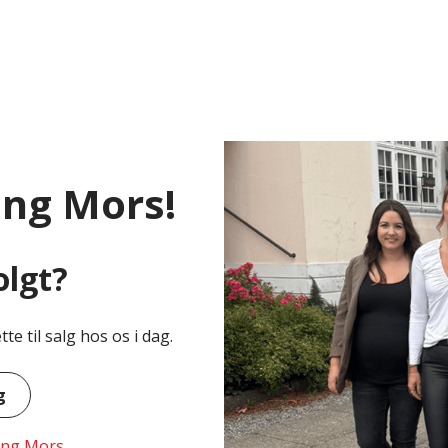
ing Mors!
olgt?
e til salg hos os i dag.
g
bing Mors