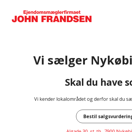
Vi sælger Nykøb
Skal du have s
Vi kender lokalområdet og derfor skal du sætt
Bestil salgsvurderin
Algade 30, st. th., 7900 Nykø