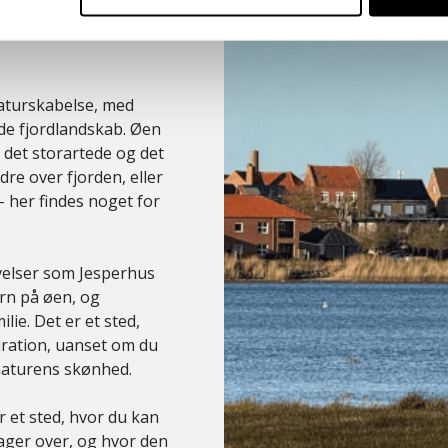
r. Gågaderne i
 sted for både
aturskabelse, med
de fjordlandskab. Øen
 det storartede og det
dre over fjorden, eller
 her findes noget for
velser som Jesperhus
årn på øen, og
lie. Det er et sted,
iration, uanset om du
f naturens skønhed.
 et sted, hvor du kan
tager over, og hvor den