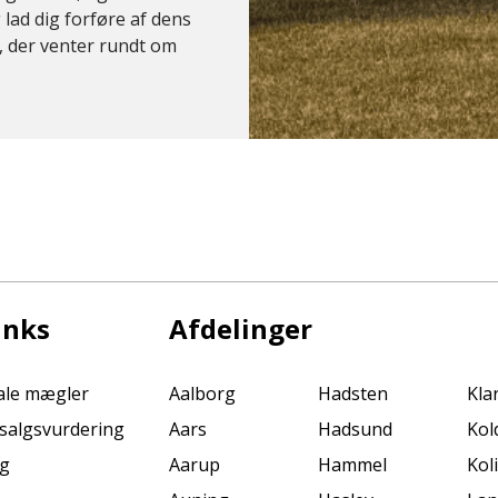
 lad dig forføre af dens
 der venter rundt om
inks
Afdelinger
kale mægler
Aalborg
Hadsten
Kla
s salgsvurdering
Aars
Hadsund
Kol
ng
Aarup
Hammel
Kol