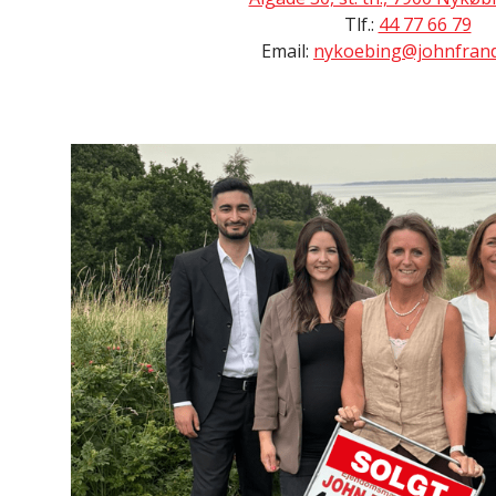
Tlf.:
44 77 66 79
Email:
nykoebing@johnfrand