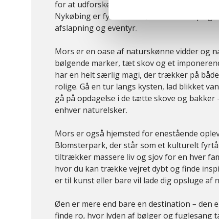
for at udforske øens vidunderlige landskabe
Nykøbing er fyldt med liv, det er til et oplagt
afslapning og eventyr.
Mors er en oase af naturskønne vidder og n
bølgende marker, tæt skov og et imponeren
har en helt særlig magi, der trækker på både
rolige. Gå en tur langs kysten, lad blikket van
gå på opdagelse i de tætte skove og bakker –
enhver naturelsker.
Mors er også hjemsted for enestående ople
Blomsterpark, der står som et kulturelt fyrt
tiltrækker massere liv og sjov for en hver fami
hvor du kan trække vejret dybt og finde insp
er til kunst eller bare vil lade dig opsluge a
Øen er mere end bare en destination – den er
finde ro, hvor lyden af bølger og fuglesang 