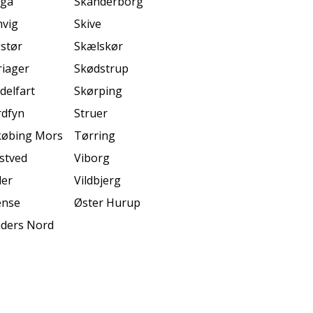
ngå
Skanderborg
vig
Skive
stør
Skælskør
iager
Skødstrup
delfart
Skørping
dfyn
Struer
øbing Mors
Tørring
stved
Viborg
er
Vildbjerg
ense
Øster Hurup
ders Nord