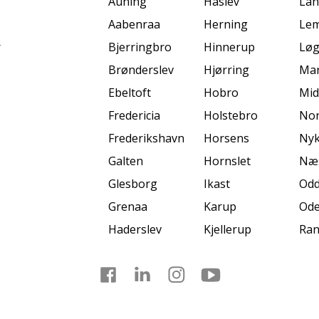
Auning
Haslev
La
Aabenraa
Herning
Lem
r
Bjerringbro
Hinnerup
Løg
Brønderslev
Hjørring
Mar
Ebeltoft
Hobro
Mid
Fredericia
Holstebro
Nor
Frederikshavn
Horsens
Nyk
Galten
Hornslet
Næ
Glesborg
Ikast
Odd
Grenaa
Karup
Od
Haderslev
Kjellerup
Ran
Facebook
LinkedIn
Instagram
Youtube