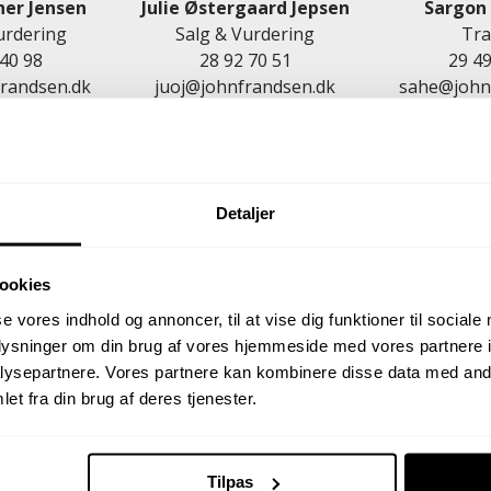
her Jensen
Julie Østergaard Jepsen
Sargon
urdering
Salg & Vurdering
Tra
 40 98
28 92 70 51
29 49
randsen.dk
juoj@johnfrandsen.dk
sahe@john
Besøg os på Facebook
Detaljer
ookies
se vores indhold og annoncer, til at vise dig funktioner til sociale
oplysninger om din brug af vores hjemmeside med vores partnere i
ors
ysepartnere. Vores partnere kan kombinere disse data med andr
et fra din brug af deres tjenester.
blanding af natur,
ende by Nykøbing,
idyllisk udgangspunkt
Tilpas