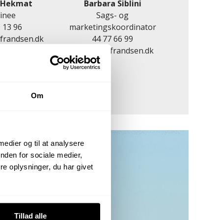
 Hekmat
Barbara Siblini
inee
Sags- og
 13 96
marketingskoordinator
frandsen.dk
44 77 66 99
basi@johnfrandsen.dk
Om
 medier og til at analysere
nden for sociale medier,
e oplysninger, du har givet
Tillad alle