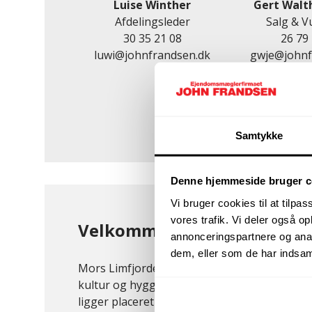
Luise Winther
Gert Walt
Afdelingsleder
Salg & V
30 35 21 08
26 79
luwi@johnfrandsen.dk
gwje@johnf
Samtykke
Denne hjemmeside bruger c
Vi bruger cookies til at tilpas
vores trafik. Vi deler også 
Velkommen til Nykøbing M
annonceringspartnere og anal
dem, eller som de har indsaml
Mors Limfjordens perle, byder på en perfekt 
kultur og hyggelig atmosfære. Den charmer
ligger placeret ved Limfjorden og danner et 