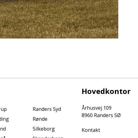
Hovedkontor
Århusvej 109
rup
Randers Syd
8960 Randers SØ
ding
Rønde
ind
Silkeborg
Kontakt