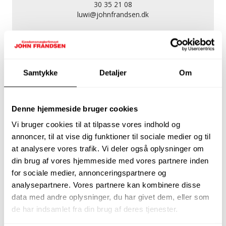
30 35 21 08
luwi@johnfrandsen.dk
Samtykke
Detaljer
Om
Denne hjemmeside bruger cookies
Vi bruger cookies til at tilpasse vores indhold og
annoncer, til at vise dig funktioner til sociale medier og til
Julie Østergaard Jepsen
at analysere vores trafik. Vi deler også oplysninger om
Salg & Vurdering
din brug af vores hjemmeside med vores partnere inden
28 92 70 51
for sociale medier, annonceringspartnere og
juoj@johnfrandsen.dk
analysepartnere. Vores partnere kan kombinere disse
data med andre oplysninger, du har givet dem, eller som
de har indsamlet fra din brug af deres tjenester.