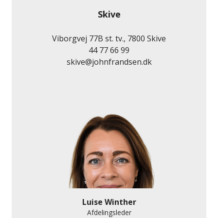
Skive
Viborgvej 77B st. tv., 7800 Skive
44 77 66 99
skive@johnfrandsen.dk
Luise Winther
Afdelingsleder