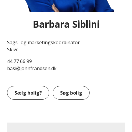
Barbara Siblini
Sags- og marketingskoordinator
Skive
44 77 66 99
basi@johnfrandsen.dk
Sælg bolig?
Søg bolig