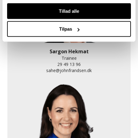
Tillad alle
Tilpas
Sargon Hekmat
Trainee
29 49 13 96
sahe@johnfrandsen.dk