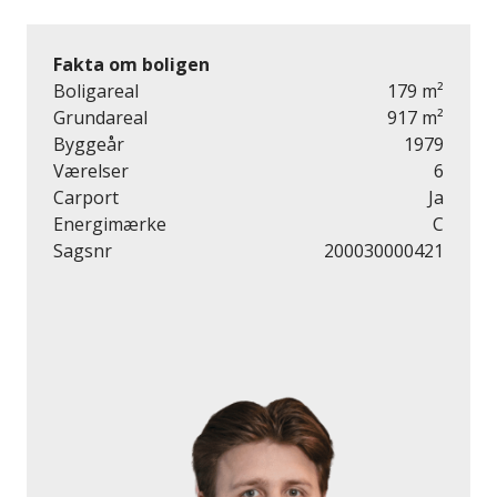
Fakta om boligen
Boligareal
179 m²
Grundareal
917 m²
Byggeår
1979
Værelser
6
Carport
Ja
Energimærke
C
Sagsnr
200030000421