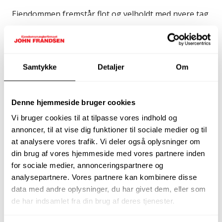
Ejendommen fremstår flot og velholdt med nyere tag
fra 2023, som giver ekstra tryghed mange år
frem.Den præsentable indkørsel med carport med
Læs mere om boligen
tilhørende skur byder jer velkommen til et hjem, hvor
der er tænkt over tingene.
Samtykke
Detaljer
Om
Indenfor mødes I af en veldisponeret planløsning
med en god opdeling mellem opholdsrum og
Denne hjemmeside bruger cookies
værelsesafdeling. Boligens lyse og funktionelle
Vi bruger cookies til at tilpasse vores indhold og
køkken har god skabs- og bordplads samt en
annoncer, til at vise dig funktioner til sociale medier og til
hyggelig spisekrog til hverdagens måltider. I
at analysere vores trafik. Vi deler også oplysninger om
forlængelse heraf finder I bryggerset, som bidrager
din brug af vores hjemmeside med vores partnere inden
med ekstra funktionalitet i hverdagen.
for sociale medier, annonceringspartnere og
analysepartnere. Vores partnere kan kombinere disse
Den store stue bliver helt naturligt hjemmets
data med andre oplysninger, du har givet dem, eller som
samlingspunkt. Her skaber de synlige loftsbjælker
de har indsamlet fra din brug af deres tjenester.
og pejsens hyggelig atmosfære, mens de store
vinduespartier giver et flot lysindfald og en skøn