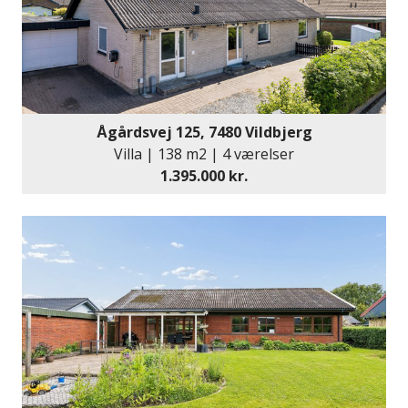
opholdsrum og en tryg beliggenhed i et attraktivt
lokalmiljø.
Velkommen hjem
Ågårdsvej 125, 7480 Vildbjerg
Villa | 138 m2 | 4 værelser
1.395.000 kr.