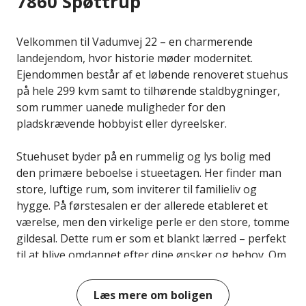
7860 Spøttrup
Velkommen til Vadumvej 22 – en charmerende
landejendom, hvor historie møder modernitet.
Ejendommen består af et løbende renoveret stuehus
på hele 299 kvm samt to tilhørende staldbygninger,
som rummer uanede muligheder for den
pladskrævende hobbyist eller dyreelsker.
Stuehuset byder på en rummelig og lys bolig med
den primære beboelse i stueetagen. Her finder man
store, luftige rum, som inviterer til familieliv og
hygge. På førstesalen er der allerede etableret et
værelse, men den virkelige perle er den store, tomme
gildesal. Dette rum er som et blankt lærred – perfekt
til at blive omdannet efter dine ønsker og behov. Om
du drømmer om flere værelser, et hobbyrum eller
måske en hjemmebiograf, er det kun fantasien, der
Læs mere om boligen
sætter grænser.