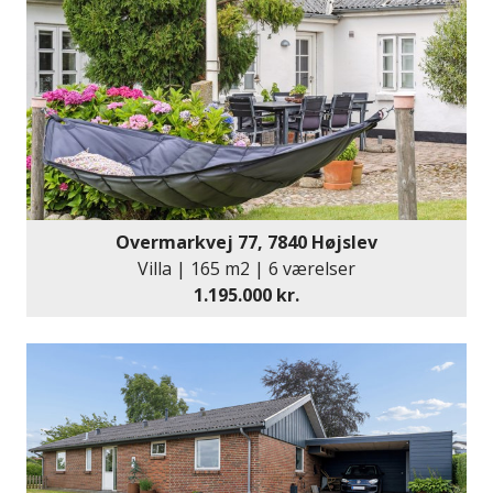
kvadratmeter kan bruges til.
Udenfor finder du en stor have, som primært er
udlagt med græsplæne. Her er god plads til boldspil
og leg, mens I kan tilbringe sommertimerne på
terrassen.
Kunne denne skønne villa være noget for dig og din
familie, så ring og book en fremvisning allerede i dag
Overmarkvej 77, 7840 Højslev
på 44 77 66 99.
Villa | 165 m2 | 6 værelser
1.195.000 kr.