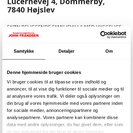
Lucernevej 4, Dommerby,
7840 Højslev
SKØN BELIGGENDE FAMILIEVILLA MED HYGGELIGE
UDEAREALER
Velkommen til Lucernevej 4 i Dommerby! En super
Samtykke
Detaljer
Om
skøn villa beliggende i rolige omgivelser på lukket
villavej. Huset rummer 118 m2 bolig samt god kælder
med store disponible rum i boligstandard. Derudover
Denne hjemmeside bruger cookies
finder du også en god udestue på 18 m2 samt en stor
Vi bruger cookies til at tilpasse vores indhold og
overdækket terrasse. Villaen er beliggende i
annoncer, til at vise dig funktioner til sociale medier og til
Dommerby kun få hundrede meter fra Højslev. Her
at analysere vores trafik. Vi deler også oplysninger om
finder du alt hvad du skal bruge i hverdagen, her er
din brug af vores hjemmeside med vores partnere inden
både skole, institutioner, indkøbsmuligheder og
for sociale medier, annonceringspartnere og
meget mere. Ind til Skive er der kun 5 minutters
analysepartnere. Vores partnere kan kombinere disse
kørsel. Her er endnu flere indkøbsmuligheder samt
data med andre oplysninger, du har givet dem, eller som
gode butikscentre, restauranter, caféer,
de har indsamlet fra din brug af deres tjenester.