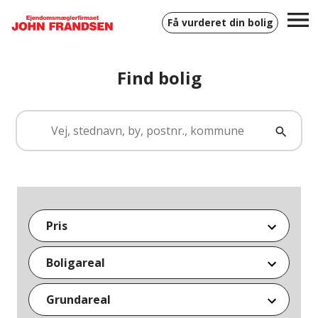
Få vurderet din bolig
Find bolig
Søg
blandt
Søg
alle
ejendomme
Pris
0 kr.
6.000.000+ kr.
Boligareal
0 m²
300+ m²
Grundareal