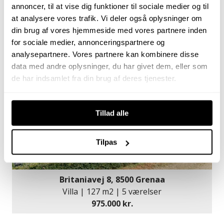
Hvide Hus Vej 3, 403, 8400 Ebeltoft
annoncer, til at vise dig funktioner til sociale medier og til
Ejerlejlighed | 107 m2 | 3 værelser
at analysere vores trafik. Vi deler også oplysninger om
3.995.000 kr.
din brug af vores hjemmeside med vores partnere inden
for sociale medier, annonceringspartnere og
analysepartnere. Vores partnere kan kombinere disse
NYHED
data med andre oplysninger, du har givet dem, eller som
de har indsamlet fra din brug af deres tjenester.
Tillad alle
Tilpas
Britaniavej 8, 8500 Grenaa
Villa | 127 m2 | 5 værelser
975.000 kr.