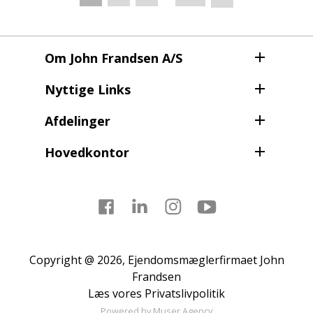
side
Om John Frandsen A/S
Nyttige Links
Afdelinger
Hovedkontor
Facebook
LinkedIn
Instagram
Youtube
Copyright @ 2026, Ejendomsmæglerfirmaet John
Frandsen
Læs vores
Privatslivpolitik
Powered by
Muser Agency