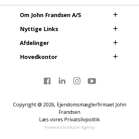
for gåture, badeliv og afslappende feriedage tæt på
kysten, samtidig med at Børkop og nærliggende byer
Om John Frandsen A/S
byder på indkøb, spisesteder og øvrige daglige
fornødenheder.
Nyttige Links
Afdelinger
Hovedkontor
Facebook
LinkedIn
Instagram
Youtube
Copyright @ 2026, Ejendomsmæglerfirmaet John
Frandsen
Læs vores
Privatslivpolitik
Powered by
Muser Agency