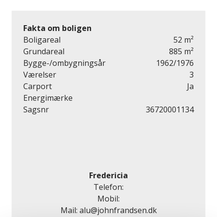
Fakta om boligen
Boligareal
52 m²
Grundareal
885 m²
Bygge-/ombygningsår
1962/1976
Værelser
3
Carport
Ja
Energimærke
Sagsnr
36720001134
Fredericia
Telefon:
Mobil:
Mail:
alu@johnfrandsen.dk