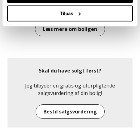
forbindelse til alrummet, som har direkte udgang til
en overdækket terrasse.
Tilpas
Køkkenet ligger praktisk placeret i forbindelse med
Læs mere om boligen
alrummet og giver en funktionel ramme om
hverdagens måltider. Derudover rummer
sommerhuset et gæstetoilet, tre værelser samt et
badeværelse med bruser.
Udenfor fortsætter sommerhusstemningen med en
Skal du have solgt først?
dejlig have, hvor der er plads til ophold, leg og
afslapning. Fra alrummet er der udgang til en
Jeg tilbyder en gratis og uforpligtende
overdækket terrasse, som skaber en god ramme om
salgsvurdering af din bolig!
udelivet i læ for vejr og vind. Derudover hører der et
skur samt en carport til ejendommen.
Bestil salgsvurdering
Området omkring Sommerstien er roligt og
attraktivt med kort afstand til strand, grønne
omgivelser og skøn natur. Her er gode muligheder