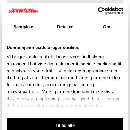
Sommerstien 22, Høll,
Samtykke
Detaljer
Om
7080 Børkop
Denne hjemmeside bruger cookies
På Sommerstien 22 ligger dette hyggelige
sommerhus på 52 kvm i rolige og naturskønne
Vi bruger cookies til at tilpasse vores indhold og
omgivelser. Ejendommen fremstår som et klassisk
annoncer, til at vise dig funktioner til sociale medier og til
sommerhus med en god planløsning, flere
at analysere vores trafik. Vi deler også oplysninger om
terrassemiljøer og en dejlig have, der indbyder til
din brug af vores hjemmeside med vores partnere inden
afslapning og udeliv.
for sociale medier, annonceringspartnere og
analysepartnere. Vores partnere kan kombinere disse
ommerhuset byder velkommen i en rummelig entré
data med andre oplysninger, du har givet dem, eller som
med god plads til både overtøj og sko. Herfra er der
de har indsamlet fra din brug af deres tjenester.
adgang til boligens centrale rum. Stuen er et
hyggeligt opholdsrum med brændeovn og et
behageligt sommerhusmiljø. Herfra er der videre
Tillad alle