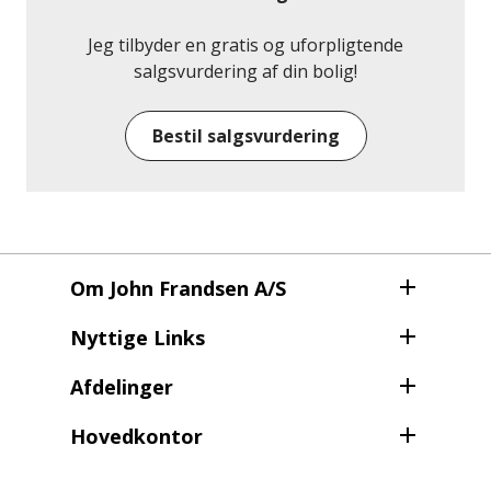
Til ejendommen blev der i 2023 istandsat en fin
gårdhave og carport med gode parkeringsforhold.
Jeg tilbyder en gratis og uforpligtende
salgsvurdering af din bolig!
Beliggenheden er ideel for dig, der ønsker at bo
centralt i Herning. Du har nem adgang til
Bestil salgsvurdering
offentligtransport, indkøbsmuligheder, caféer og
byens pulserende liv.
Om John Frandsen A/S
Nyttige Links
Afdelinger
Hovedkontor