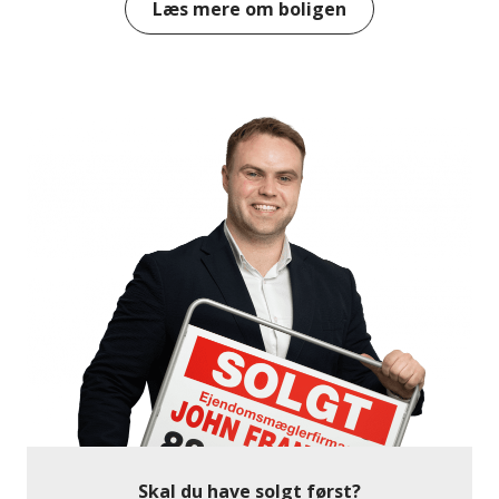
Læs mere om boligen
Stueplan rummer desuden to rummelige, lyse stuer
med fine lysindfald, der skaber en behagelig
atmosfære. Derudover finder du et værelse, som kan
anvendes til soveværelse, kontor eller hobbyrum.
Etagen byder også på et badeværelse. Fra køkkenet
er der adgang til et disponibelt rum, der kan fungere
som ekstra opbevaring.
Overetagen byder på et stort soveværelse med
hyggelige skråvægge og et walk-in closet – en drøm
for den pladskrævende garderobeelsker. Denne
etage byder på masser af charme og giver mulighed
for at skabe et privat fristed væk fra boligens øvrige
rum.
Kælderen byder på flere opbevaringsrum og et
fælles vaskeri.
Skal du have solgt først?