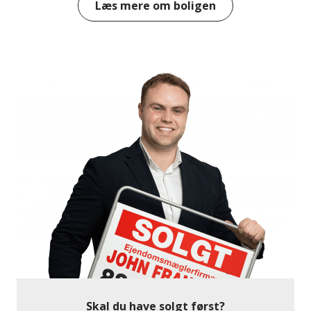
Læs mere om boligen
I stueplan bydes I velkommen i en entré, der leder
videre til husets lyse og indbydende opholdsrum.
Den rummelige stue danner et naturligt
samlingspunkt med plads til både spisebord og
sofaafdeling, mens de store vinduespartier trækker
naturen helt ind i boligen og giver et flot kig til haven
og de omkringliggende marker.
Køkkenet er moderniseret med fokus på både
funktionalitet og æstetik. Her er gode
arbejdsforhold, rigeligt med opbevaringsplads og
plads til hverdagens mange gøremål. I direkte
forbindelse ligger et praktisk bryggers og et
viktualierum, som bidrager til en velfungerende
hverdag.
Boligen rummer flere gode værelser og disponible
rum fordelt på begge etager, hvilket giver stor
Skal du have solgt først?