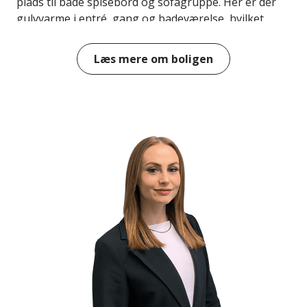
plads til både spisebord og sofagruppe. Her er der
gulvvarme i entré, gang og badeværelse, hvilket
sikrer en behagelig komfort i hverdagen. Taget er
fra 2003 og udført i glaseret tegl – både flot og
Læs mere om boligen
slidstærkt.
På førstesalen finder du et stort og hyggeligt alrum,
to værelser og plads til tøj og opbevaring – og ikke
mindst en betagende udsigt over byen og helt til
Koldinghus. Kælderen er meget anvendelig og
rummer blandt andet bryggers, værksted, disponible
rum og et ekstra badeværelse – ideelt til opbevaring,
hobbyaktiviteter eller hjemmekontor. Et af rummene
anvendes i dag som soveværelse.
Udenfor venter en smukt anlagt og ugeneret have,
hvor du kan nyde solen fra morgen til aften. Haven
byder på flere stemningsfulde kroge, skønne
terrassemiljøer og et hyggeligt drivhus, hvor du kan