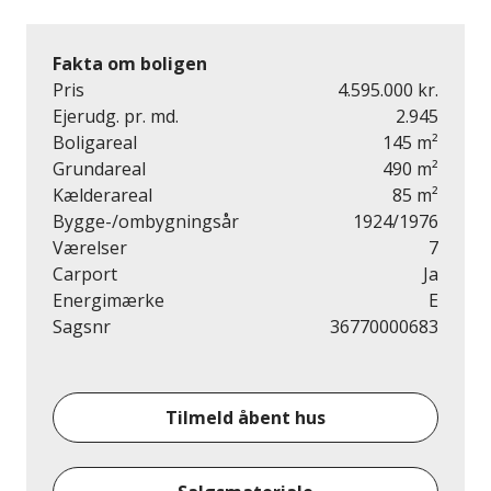
Fakta om boligen
Pris
4.595.000 kr.
Ejerudg. pr. md.
2.945
Boligareal
145 m²
Grundareal
490 m²
Kælderareal
85 m²
Bygge-/ombygningsår
1924/1976
Værelser
7
Carport
Ja
Energimærke
E
Sagsnr
36770000683
Tilmeld åbent hus