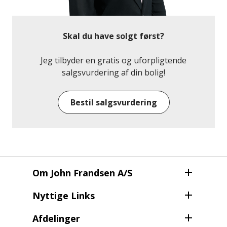
dyrke egne planter eller bare nyde roen. Derudover
får du en praktisk carport på 23 m² med god plads til
både bil og opbevaring.
Skal du have solgt først?
Beliggenheden er noget helt særligt – fredelig og
Jeg tilbyder en gratis og uforpligtende
naturskøn, men stadig tæt på skole,
salgsvurdering af din bolig!
daginstitutioner, indkøb og bymidten. Her får du det
bedste fra begge verdener: naturen lige uden for
Bestil salgsvurdering
døren og bylivet inden for kort rækkevidde – og som
prikken over i’et, en skøn udsigt over Kolding med
Koldinghus som en smuk kulisse.
Lyder ejendommen som noget for dig?
Så kontakt os allerede i dag på 6915 6000 – vi glæder
Om John Frandsen A/S
os til at vise dig rundt!
Nyttige Links
Afdelinger