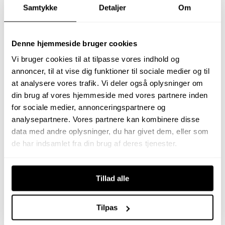
Samtykke
Detaljer
Om
Få et lånetilbud
Denne hjemmeside bruger cookies
Vi bruger cookies til at tilpasse vores indhold og
annoncer, til at vise dig funktioner til sociale medier og til
at analysere vores trafik. Vi deler også oplysninger om
din brug af vores hjemmeside med vores partnere inden
for sociale medier, annonceringspartnere og
analysepartnere. Vores partnere kan kombinere disse
data med andre oplysninger, du har givet dem, eller som
de har indsamlet fra din brug af deres tjenester.
Tillad alle
Få et forsikringstilbud
Tilpas