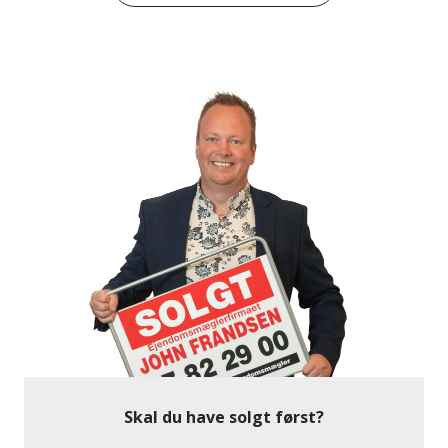
ikke mindst er der det fortryllende Vesterhav, som
faktisk er din nærmeste nabo mod vest. JA en perfekt
beliggenhed er selvfølgelig i klitlandskabet i 1.
række!
Planløsningen er også spot on!
Indretningen i stueplanet er veldisponeret og de 173
kvm. rummer i stueplanet et stort værelse, entré,
luksus badeværelse med spabad en fordelingsgang
som agerer som stue/multirum – sidst finder vi en
nødvendighed, nemlig et rummeligt bryggers til
overtøjet og her ved finder du tilmed en lækker
sauna i det disponible rum.
Nu skal du holde fast……
Ejendommens 1. sal vil nemlig vælte dig omkuld med
sin udsigt over klitterne og heldigvis er det udnyttet
Skal du have solgt først?
med mest mulig plads til leverummet husets