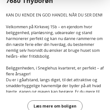
7680 Thyborøn
KAN DU KENDE EN GOD HANDEL NÅR DU SER DEN!!
Velkommen på Kirkevej 15b – en ejendom hvor
beliggenhed, planløsning, udearealer og stand
harmonerer perfekt og kan nu danne rammerne om
din næste ferie eller din hverdag, du bestemmer
nemlig selv hvorvidt du ønsker at bruge huset som
helårs- eller fritidsbolig.
Beliggenheden, i Sneglehus kvarteret, er perfekt – af
flere årsager!
Du er i gåafstand, langs diget, til det attraktive og
smadderhyggelige havnemiljø der byder på alt hvad
hjerte, ganen og maven kan begære. Er du mere til
en tur i vandkulturhuset ”Wærket” eller en smuk
fortælling efterfulgt af et godt stykke hjemmebag i
Læs mere om boligen
Sneglehuset så er det lige i nærområdet – sidst men