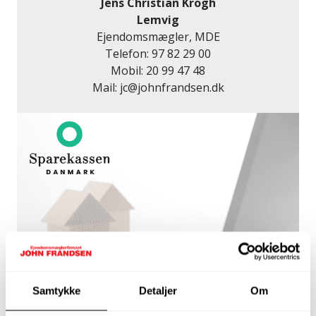
Jens Christian Krogh
Lemvig
Ejendomsmægler, MDE
Telefon:
97 82 29 00
Mobil:
20 99 47 48
Mail:
jc@johnfrandsen.dk
Samtykke
Detaljer
Om
Få et lånetilbud