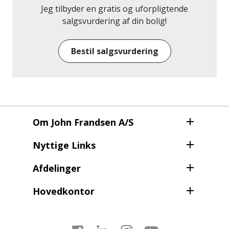
køkken/alrum/stue og sidst findes et soveværelse
Jeg tilbyder en gratis og uforpligtende
med udsigt til havnen.Huset har selvfølgelig rig
salgsvurdering af din bolig!
mulighed for udnyttelse af solens stråler det meste
af dagen og der er flere valg i forhold til blæst – det
Bestil salgsvurdering
blæser ind i mellem i det fantastiske Thyborøn.
NU er alt du mangler blot at tage med os ud og
opleve din næste bolig – her på Kirkevej 15B!
Om John Frandsen A/S
Nyttige Links
Afdelinger
Hovedkontor
Facebook
LinkedIn
Instagram
Youtube