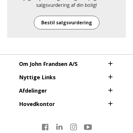
bestemmelser/08/Krav
salgsvurdering af din bolig!
Tag med os op og se den formidable udsigt – det
Bestil salgsvurdering
skylder du virkelig dig selv – vi sidder klar på 9782
2900
Om John Frandsen A/S
Nyttige Links
Afdelinger
Hovedkontor
Facebook
LinkedIn
Instagram
Youtube