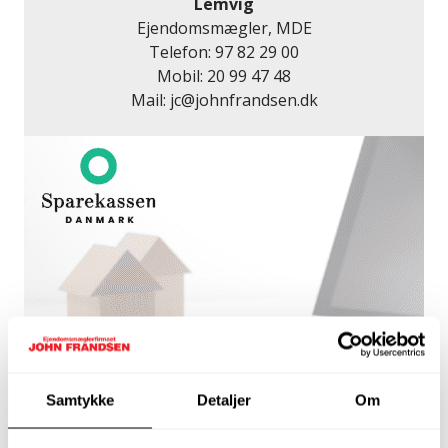
Lemvig
Ejendomsmægler, MDE
Telefon:
97 82 29 00
Mobil:
20 99 47 48
Mail:
jc@johnfrandsen.dk
Få et lånetilbud
Samtykke
Detaljer
Om