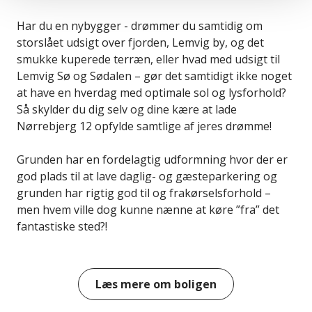
Har du en nybygger - drømmer du samtidig om
storslået udsigt over fjorden, Lemvig by, og det
smukke kuperede terræn, eller hvad med udsigt til
Lemvig Sø og Sødalen – gør det samtidigt ikke noget
at have en hverdag med optimale sol og lysforhold?
Så skylder du dig selv og dine kære at lade
Nørrebjerg 12 opfylde samtlige af jeres drømme!
Grunden har en fordelagtig udformning hvor der er
god plads til at lave daglig- og gæsteparkering og
grunden har rigtig god til og frakørselsforhold –
men hvem ville dog kunne nænne at køre ”fra” det
fantastiske sted?!
Udsigten herfra kan simpelthen ikke fremhæves nok
du har fra den naturlige gulvhøjde udsigt tin
Læs mere om boligen
Thyborøn, over markerne ved Tørring, Lem Vig,
havnefronten, byen, søen, sødalen og det smukt