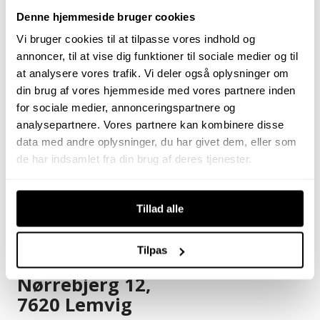
Denne hjemmeside bruger cookies
Vi bruger cookies til at tilpasse vores indhold og
annoncer, til at vise dig funktioner til sociale medier og til
at analysere vores trafik. Vi deler også oplysninger om
din brug af vores hjemmeside med vores partnere inden
for sociale medier, annonceringspartnere og
analysepartnere. Vores partnere kan kombinere disse
data med andre oplysninger, du har givet dem, eller som
de har indsamlet fra din brug af deres tjenester.
Få et forsikringstilbud
Tillad alle
Tilpas
Nørrebjerg 12,
7620 Lemvig