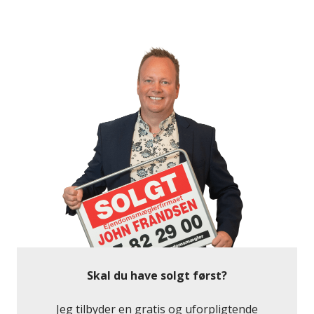
kuperede terræn – bestemt et besøg værd! Ved at
anlægge et hus får du samtidig mulighed for at få en
lukket sydvendt have – du slipper altså for at skulle
bruge dine første år her på at se haven tage form.
Dette er virkelig en fordel – noget andet som er en
stor, hvert fald økonomisk, fordel er at alle
tilslutninger allerede er betalt til både el, vand,
spildevand og varme.
Der er ikke lokalplan for området hvorfor nybyggeri
reguleres via kommuneplanen og byggereglementet
– et par hurtige highlights:
Bebyggelsesprocent 30% - du har altså mulighed for
at bygge 210kvm. bolig
Max. Byggehøjde 8,5m.
Skal du have solgt først?
Bygningsreglement 2018:
https://bygningsreglementet.dk/Tekniske-
Jeg tilbyder en gratis og uforpligtende