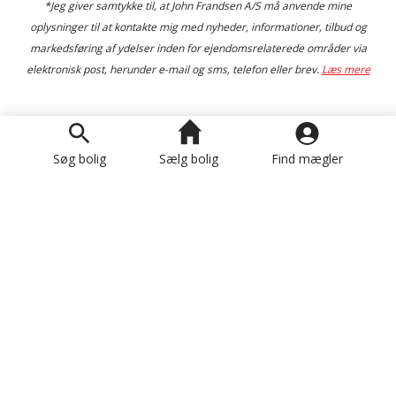
*Jeg giver samtykke til, at John Frandsen A/S må anvende mine
oplysninger til at kontakte mig med nyheder, informationer, tilbud og
markedsføring af ydelser inden for ejendomsrelaterede områder via
elektronisk post, herunder e-mail og sms, telefon eller brev.
Læs mere
Om John Frandsen A/S
Søg bolig
Sælg bolig
Find mægler
Nyttige Links
Afdelinger
Hovedkontor
Facebook
LinkedIn
Instagram
Youtube