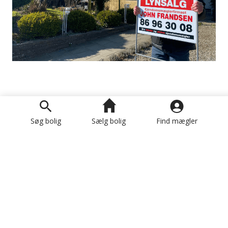
Om John Frandsen A/S
Søg bolig
Sælg bolig
Find mægler
Nyttige Links
Afdelinger
Hovedkontor
Facebook
LinkedIn
Instagram
Youtube