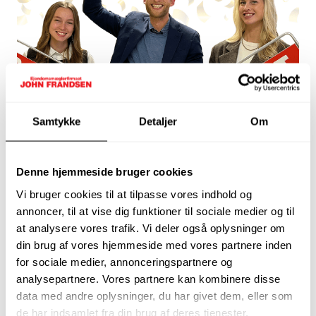
Samtykke
Detaljer
Om
Denne hjemmeside bruger cookies
Vi bruger cookies til at tilpasse vores indhold og
John Frandsen Hammel
annoncer, til at vise dig funktioner til sociale medier og til
Natascha
,
Jacob
&
Sophie
at analysere vores trafik. Vi deler også oplysninger om
Østergade 12, 8450 Hammel
din brug af vores hjemmeside med vores partnere inden
86 96 30 08
for sociale medier, annonceringspartnere og
hammel@johnfrandsen.dk
analysepartnere. Vores partnere kan kombinere disse
data med andre oplysninger, du har givet dem, eller som
de har indsamlet fra din brug af deres tjenester.