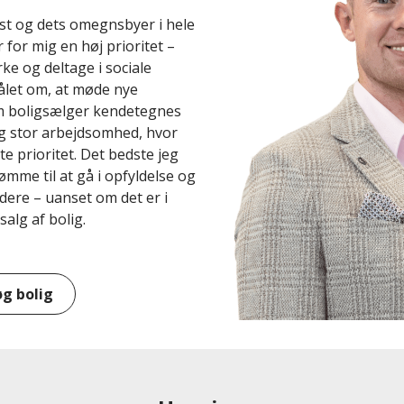
ast og dets omegnsbyer i hele
 for mig en høj prioritet –
ke og deltage i sociale
let om, at møde nye
m boligsælger kendetegnes
g stor arbejdsomhed, hvor
e prioritet. Det bedste jeg
ømme til at gå i opfyldelse og
dere – uanset om det er i
salg af bolig.
øg bolig