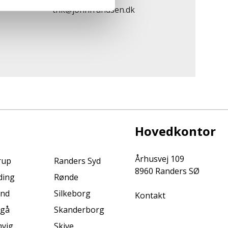
thk@johnfrandsen.dk
Hovedkontor
Århusvej 109
rup
Randers Syd
8960 Randers SØ
ding
Rønde
ind
Silkeborg
Kontakt
ngå
Skanderborg
vig
Skive