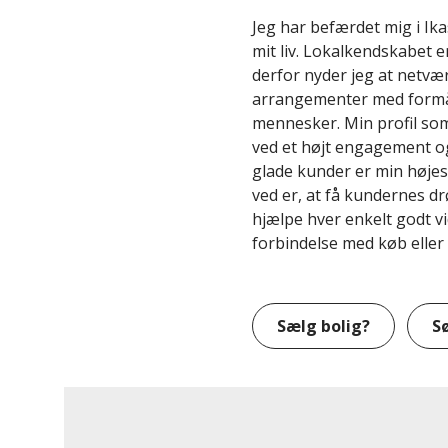
Jeg har befærdet mig i Ik
mit liv. Lokalkendskabet er
derfor nyder jeg at netvær
arrangementer med formå
mennesker. Min profil so
ved et højt engagement o
glade kunder er min højest
ved er, at få kundernes dr
hjælpe hver enkelt godt vi
forbindelse med køb eller 
Sælg bolig?
S