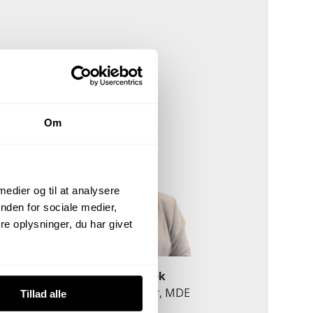
Om
 medier og til at analysere
nden for sociale medier,
e oplysninger, du har givet
n
Thea Kølbæk
Ejendomsmægler, MDE
Tillad alle
30 95 51 68