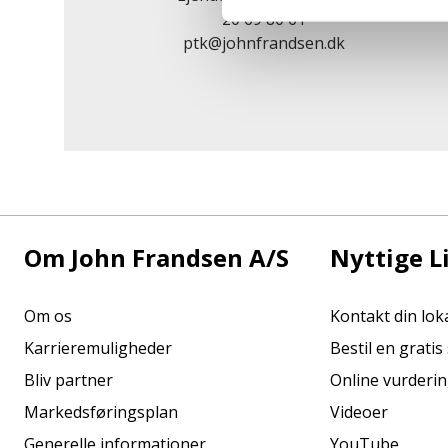
20 69 80 61
ptk@johnfrandsen.dk
Om John Frandsen A/S
Nyttige L
Om os
Kontakt din lo
Karrieremuligheder
Bestil en grati
Bliv partner
Online vurderi
Markedsføringsplan
Videoer
Generelle informationer
YouTube