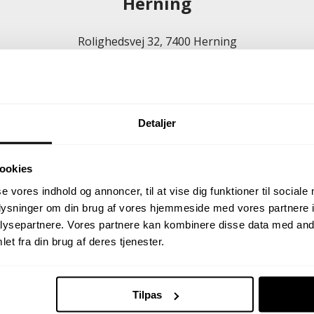
Herning
Rolighedsvej 32, 7400 Herning
88 53 54 46
herning@johnfrandsen.dk
Detaljer
ookies
se vores indhold og annoncer, til at vise dig funktioner til sociale
oplysninger om din brug af vores hjemmeside med vores partnere i
ysepartnere. Vores partnere kan kombinere disse data med andr
et fra din brug af deres tjenester.
Frederik Krusborg
Alex Nørgaard Hanse
Andersen
Ejendomsmægler, MDE
Tilpas
Partner &
40 52 81 73