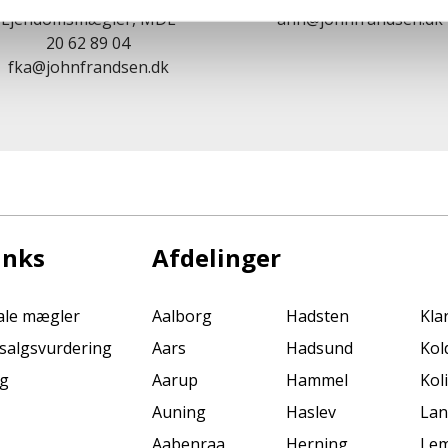
Ejendomsmægler, MDE
anh@johnfrandsen.dk
20 62 89 04
fka@johnfrandsen.dk
inks
Afdelinger
kale mægler
Aalborg
Hadsten
Kla
s salgsvurdering
Aars
Hadsund
Kol
ng
Aarup
Hammel
Kol
Auning
Haslev
La
Aabenraa
Herning
Lem