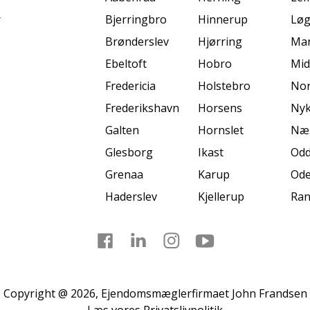
r
Bjerringbro
Hinnerup
Løg
Brønderslev
Hjørring
Mar
Ebeltoft
Hobro
Mid
Fredericia
Holstebro
Nor
Frederikshavn
Horsens
Nyk
Galten
Hornslet
Næ
Glesborg
Ikast
Odd
Grenaa
Karup
Od
Haderslev
Kjellerup
Ran
Facebook
LinkedIn
Instagram
Youtube
Copyright @ 2026, Ejendomsmæglerfirmaet John Frandsen
Læs vores
Privatslivpolitik