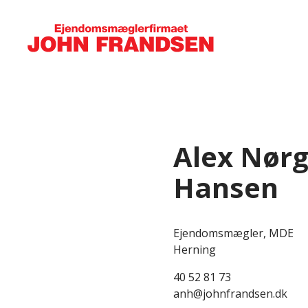
Alex Nør
Hansen
Ejendomsmægler, MDE
Herning
40 52 81 73
anh@johnfrandsen.dk