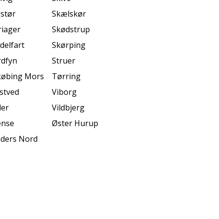
stør
Skælskør
iager
Skødstrup
delfart
Skørping
dfyn
Struer
øbing Mors
Tørring
stved
Viborg
er
Vildbjerg
ense
Øster Hurup
ders Nord