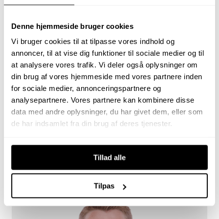
29 38 71 11
ank@johnfrandsen.dk
Denne hjemmeside bruger cookies
Vi bruger cookies til at tilpasse vores indhold og
annoncer, til at vise dig funktioner til sociale medier og til
at analysere vores trafik. Vi deler også oplysninger om
din brug af vores hjemmeside med vores partnere inden
for sociale medier, annonceringspartnere og
analysepartnere. Vores partnere kan kombinere disse
data med andre oplysninger, du har givet dem, eller som
de har indsamlet fra din brug af deres tjenester.
Gert Nielsen
Ejendomsmægler, MDE
Tillad alle
28 92 77 02
gn@johnfrandsen.dk
Tilpas