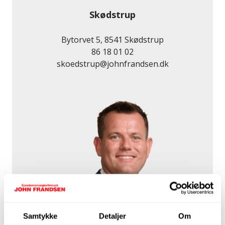
Skødstrup
Bytorvet 5, 8541 Skødstrup
86 18 01 02
skoedstrup@johnfrandsen.dk
Anders Kovsted
Samtykke
Detaljer
Om
Partner & Afdelingsleder