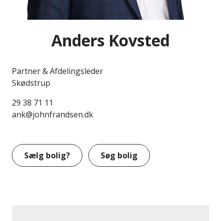
Anders Kovsted
Partner & Afdelingsleder
Skødstrup
29 38 71 11
ank@johnfrandsen.dk
Sælg bolig?
Søg bolig