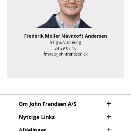
Frederik Møller Navntoft Andersen
Salg & Vurdering
24 29 07 10
fmna@johnfrandsen.dk
Om John Frandsen A/S
Nyttige Links
Afdelinger