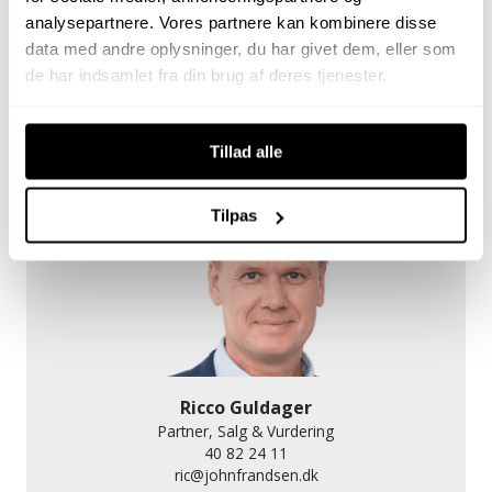
analysepartnere. Vores partnere kan kombinere disse
data med andre oplysninger, du har givet dem, eller som
Poul Møller Andersen
Ejendomsmægler, MDE
de har indsamlet fra din brug af deres tjenester.
30 95 51 62
pa@johnfrandsen.dk
Tillad alle
Tilpas
Ricco Guldager
Partner, Salg & Vurdering
40 82 24 11
ric@johnfrandsen.dk