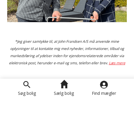
*Jeg giver samtykke til, at John Frandsen A/S må anvende mine
oplysninger til at kontakte mig med nyheder, informationer, tilbud og
markedsføring af ydelser inden for ejendomsrelaterede områder via
elektronisk post, herunder e-mail og sms, telefon eller brev.
Læs mere
Om John Frandsen A/S
Søg bolig
Sælg bolig
Find mægler
Nyttige Links
Afdelinger
Hovedkontor