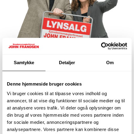
Samtykke
Detaljer
Om
John Frandsen Silkeborg
Marcus
&
Emilia
Denne hjemmeside bruger cookies
Borgergade 64 st. tv., 8600 Silkeborg
87 11 33 30
Vi bruger cookies til at tilpasse vores indhold og
silkeborg@johnfrandsen.dk
annoncer, til at vise dig funktioner til sociale medier og til
at analysere vores trafik. Vi deler også oplysninger om
din brug af vores hjemmeside med vores partnere inden
Skal vi også hjælpe dig i mål med dit
for sociale medier, annonceringspartnere og
boligsalg?
analysepartnere. Vores partnere kan kombinere disse