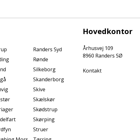
Hovedkontor
Århusvej 109
rup
Randers Syd
8960 Randers SØ
ding
Rønde
ind
Silkeborg
Kontakt
ngå
Skanderborg
vig
Skive
stør
Skælskør
iager
Skødstrup
delfart
Skørping
dfyn
Struer
øbing Mors
Tørring