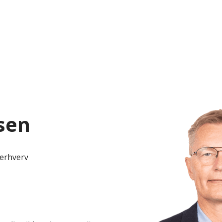
sen
 erhverv