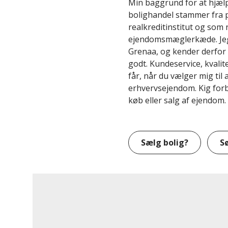
Min baggrund for at hjælp
bolighandel stammer fra p
realkreditinstitut og som 
ejendomsmæglerkæde. Jeg 
Grenaa, og kender derfo
godt. Kundeservice, kvali
får, når du vælger mig til 
erhvervsejendom. Kig forb
køb eller salg af ejendom.
Sælg bolig?
S