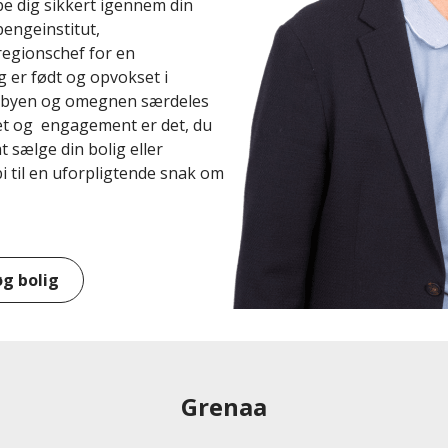
e dig sikkert igennem din
engeinstitut,
regionschef for en
er født og opvokset i
r byen og omegnen særdeles
tet og engagement er det, du
at sælge din bolig eller
i til en uforpligtende snak om
øg bolig
Grenaa