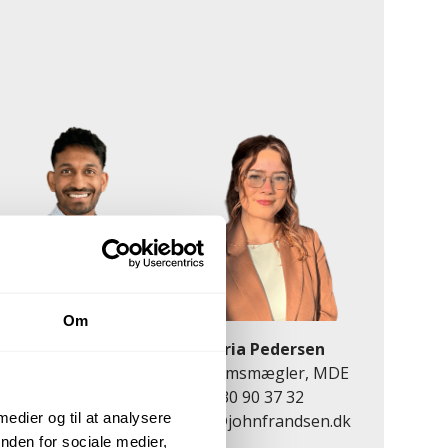
Om
abithan Makinthan
Maria Pedersen
Salg & Vurdering
Ejendomsmægler, MDE
28 93 79 66
30 90 37 32
 medier og til at analysere
ma@johnfrandsen.dk
mape@johnfrandsen.dk
nden for sociale medier,