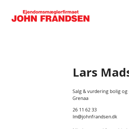
Lars Mad
Salg & vurdering bolig og
Grenaa
26 11 62 33
lm@johnfrandsen.dk