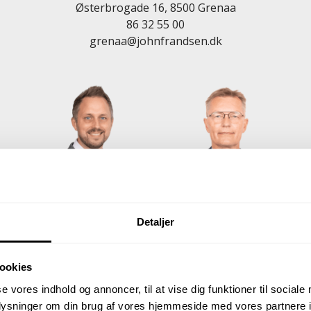
Østerbrogade 16, 8500 Grenaa
86 32 55 00
grenaa@johnfrandsen.dk
Detaljer
Christian Nygaard
Lars Madsen
M
uar,
Partner,
Salg & vurdering bolig og
ookies
Ejendomsmægler, MDE
erhverv
se vores indhold og annoncer, til at vise dig funktioner til sociale
27 82 39 33
26 11 62 33
ma
oplysninger om din brug af vores hjemmeside med vores partnere i
dk
cnp@johnfrandsen.dk
lm@johnfrandsen.dk