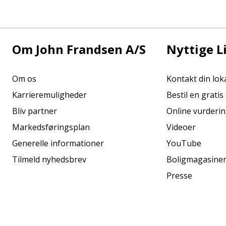
Om John Frandsen A/S
Nyttige L
Om os
Kontakt din lo
Karrieremuligheder
Bestil en grati
Bliv partner
Online vurderi
Markedsføringsplan
Videoer
Generelle informationer
YouTube
Tilmeld nyhedsbrev
Boligmagasine
Presse