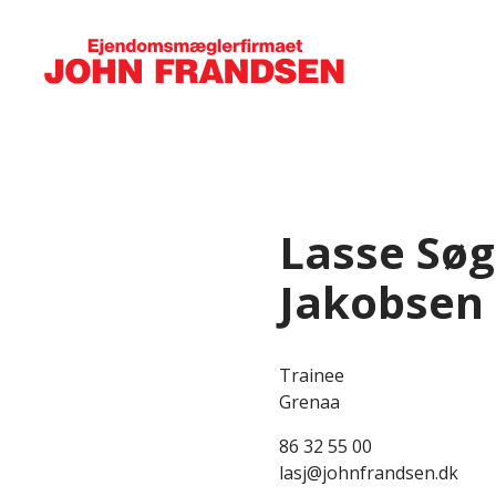
Lasse Sø
Jakobsen
Trainee
Grenaa
86 32 55 00
lasj@johnfrandsen.dk