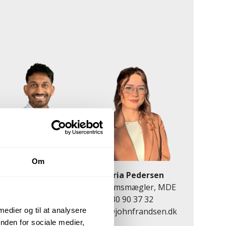
Om
abithan Makinthan
Maria Pedersen
Salg & Vurdering
Ejendomsmægler, MDE
28 93 79 66
30 90 37 32
 medier og til at analysere
ma@johnfrandsen.dk
mape@johnfrandsen.dk
nden for sociale medier,