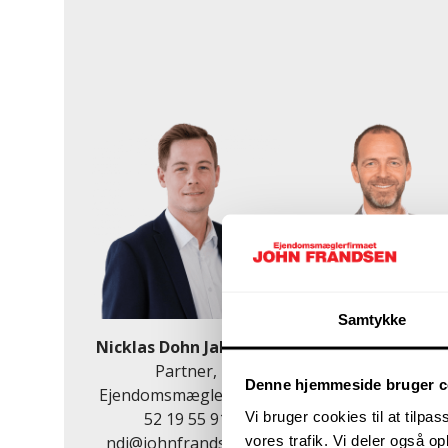
Samtykke
Nicklas Dohn Jakobsen
Troels Hansen
Partner,
Ejendomsmægler, val
Denne hjemmeside bruger c
Ejendomsmægler, MDE
MDE og Partner
Vi bruger cookies til at tilpas
52 19 55 91
20 24 74 56
vores trafik. Vi deler også 
ndj@johnfrandsen.dk
th@johnfrandsen.