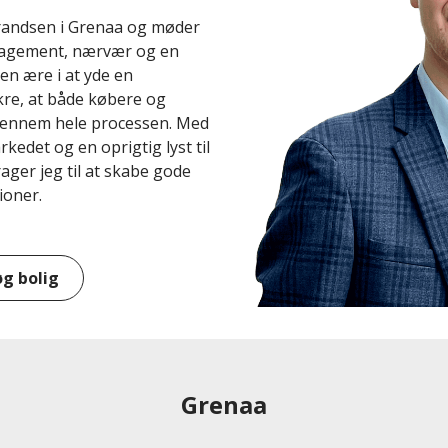
Frandsen i Grenaa og møder
gagement, nærvær og en
 en ære i at yde en
ikre, at både købere og
 gennem hele processen. Med
kedet og en oprigtig lyst til
ager jeg til at skabe gode
ioner.
øg bolig
Grenaa