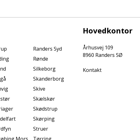
Hovedkontor
Århusvej 109
rup
Randers Syd
8960 Randers SØ
ding
Rønde
ind
Silkeborg
Kontakt
ngå
Skanderborg
vig
Skive
stør
Skælskør
iager
Skødstrup
delfart
Skørping
dfyn
Struer
øbing Mors
Tørring