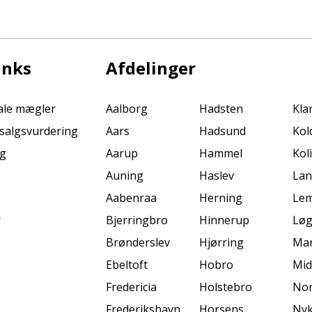
inks
Afdelinger
kale mægler
Aalborg
Hadsten
Kla
s salgsvurdering
Aars
Hadsund
Kol
ng
Aarup
Hammel
Kol
Auning
Haslev
La
Aabenraa
Herning
Lem
r
Bjerringbro
Hinnerup
Løg
Brønderslev
Hjørring
Mar
Ebeltoft
Hobro
Mid
Fredericia
Holstebro
Nor
Frederikshavn
Horsens
Nyk