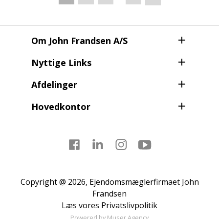
side
Om John Frandsen A/S
Nyttige Links
Afdelinger
Hovedkontor
Facebook
LinkedIn
Instagram
Youtube
Copyright @ 2026, Ejendomsmæglerfirmaet John
Frandsen
Læs vores
Privatslivpolitik
Powered by
Muser Agency