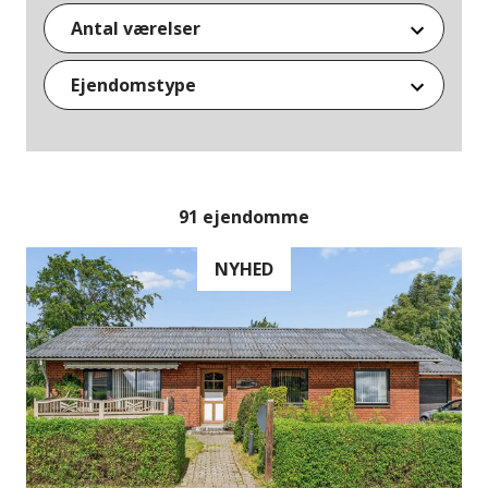
0 m²
5.000+ m²
Antal værelser
0
6
Ejendomstype
Andelsbolig
Boliglandbrug
Fritidshus
Helårsgrund
Hobbylandbrug
Villa
91 ejendomme
NYHED