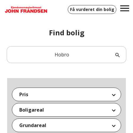
Få vurderet din bolig
Find bolig
Søg
blandt
Søg
alle
ejendomme
Pris
0 kr.
6.000.000+ kr.
Boligareal
0 m²
300+ m²
Grundareal