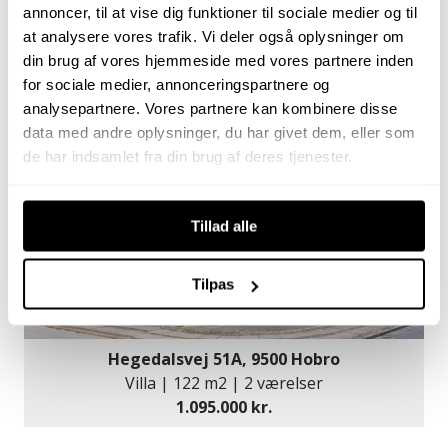
Strandholtvej 11, 9500 Hobro
annoncer, til at vise dig funktioner til sociale medier og til
Hobbylandbrug | 226 m2 | 7 værelser
at analysere vores trafik. Vi deler også oplysninger om
1.995.000 kr.
din brug af vores hjemmeside med vores partnere inden
for sociale medier, annonceringspartnere og
analysepartnere. Vores partnere kan kombinere disse
data med andre oplysninger, du har givet dem, eller som
de har indsamlet fra din brug af deres tjenester.
Tillad alle
Tilpas
Hegedalsvej 51A, 9500 Hobro
Villa | 122 m2 | 2 værelser
1.095.000 kr.